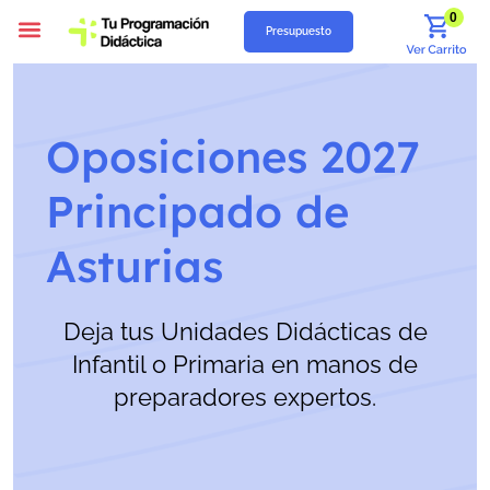
0
Presupuesto
Programación Didáctica
Unidades Didácticas
Situaciones de Aprendizaje
Supuestos Prácticos
Recursos Gratuitos
Quiénes Somos
Oposiciones 2027
Principado de
Asturias
Deja tus Unidades Didácticas de
Infantil o Primaria en manos de
preparadores expertos.