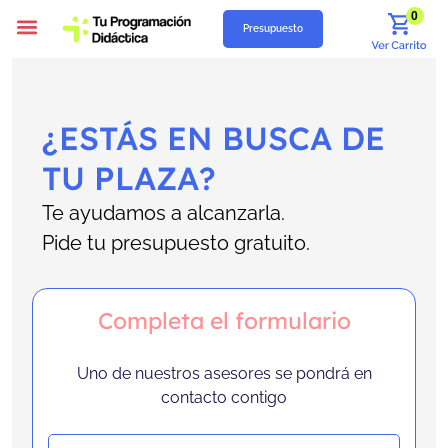
0
Presupuesto
Programación Didáctica
Unidades Didácticas
Situaciones de Aprendizaje
Supuestos Prácticos
Recursos Gratuitos
Quiénes Somos
¿ESTÁS EN BUSCA DE
TU PLAZA?
Te ayudamos a alcanzarla.
Pide tu presupuesto gratuito.
Completa el formulario
Uno de nuestros asesores se pondrá en
contacto contigo