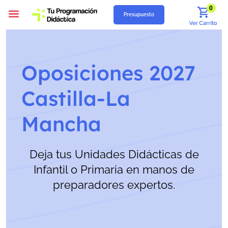
0
Presupuesto
Programación Didáctica
Unidades Didácticas
Situaciones de Aprendizaje
Supuestos Prácticos
Recursos Gratuitos
Quiénes Somos
Oposiciones 2027
Castilla-La
Mancha
Deja tus Unidades Didácticas de
Infantil o Primaria en manos de
preparadores expertos.