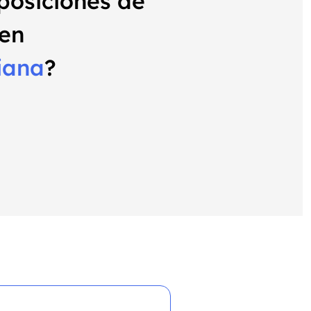
oposiciones de
 en
iana
?