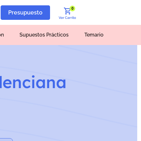
0
Presupuesto
ón
Supuestos Prácticos
Temario
lenciana