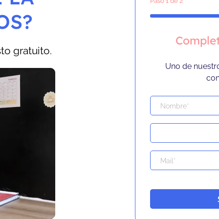
Paso
1
de 2
OS?
Complet
o gratuito.
Uno de nuestr
con