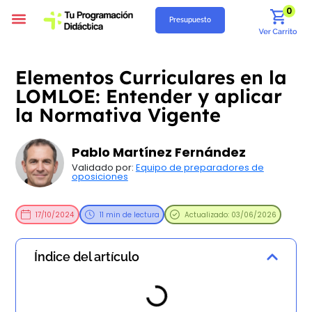
0
Presupuesto
Programación Didáctica
Unidades Didácticas
Situaciones de Aprendizaje
Supuestos Prácticos
Recursos Gratuitos
Quiénes Somos
Elementos Curriculares en la
LOMLOE: Entender y aplicar
la Normativa Vigente
Pablo Martínez Fernández
Validado por:
Equipo de preparadores de
oposiciones
17/10/2024
11 min de lectura
Actualizado: 03/06/2026
Índice del artículo