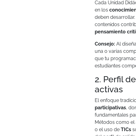
Cada Unidad Didác
en los
conocimie
deben desarrollar
contenidos contr
pensamiento crít
Consejo:
Al diseña
una o varias compe
que tu programació
estudiantes compe
2. Perfil 
activas
El enfoque tradic
participativas
, do
fundamentales par
Métodos como el a
o el uso de
TICs
so