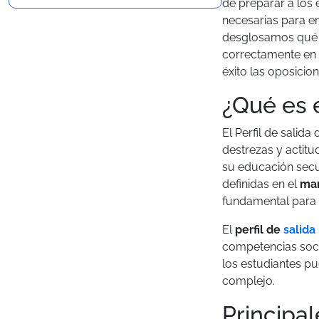
de preparar a los 
necesarias para enf
desglosamos qué es
correctamente en
éxito las oposicion
¿Qué es e
El Perfil de salid
destrezas y actitu
su educación secun
definidas en el
ma
fundamental para 
El
perfil de
salida
competencias socia
los estudiantes p
complejo.
Principal