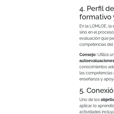
4. Perfil 
formativo
En la LOMLOE, la e
sino en el proceso
evaluación que pe
competencias del p
Consejo:
Utiliza 
autoevaluacione
conocimientos adq
las competencias c
enseñanza y apoyar
5. Conexi
Uno de los
objeti
aplicar lo aprendid
actividades inclu