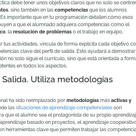
tica debe tener unos objetivos claros que no solo se centre
ntos
, sino también en las
competencias
que los alumnos
. Es importante que en tu programación detallen cómo esos
ibuyen a que el alumnado adquiera competencias como el
ico
, la
resolución de problemas
o el trabajo en equipo.
r tus actividades, vincula de forma explícita cada objetivo c
tencias clave del perfil de salida. Esto ayudará a demostrar
n no solo sigue el currículo, sino que está orientada a form
tentes en todos los aspectos.
de Salida. Utiliza metodologías
ional ha sido reemplazado por
metodologías
más
activas y
nde las
s
ituaciones de aprendizaje competenciales
son
a que el alumno sea el protagonista de su propio aprendizaj
prendizaje basado en proyectos, el aprendizaje cooperativ
n herramientas clave que permiten trabajar las competenci