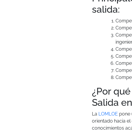
salida:
Compete
Compete
Compete
ingenie
Compete
Compete
Compet
Compet
Compete
¿Por qué 
Salida e
La
LOMLOE
pone u
orientado hacia el
conocimientos aca