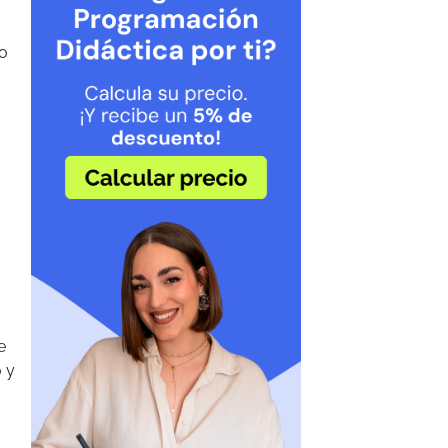
lo
e
 y