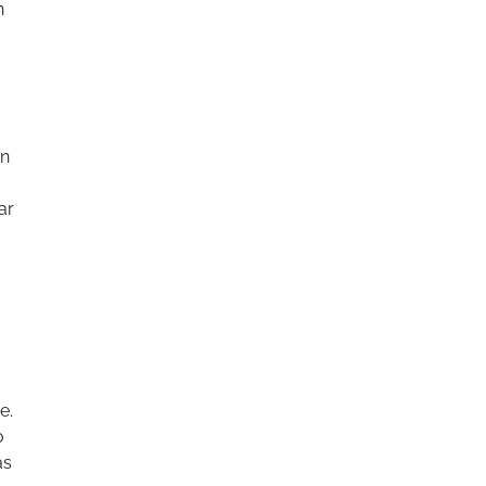
n
on
ar
e.
o
as