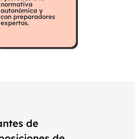
normativa
autonómica y
con preparadores
expertos.
antes de
oposiciones de