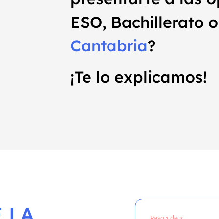
ESO, Bachillerato o
Cantabria
?
¡Te lo explicamos!
 LA
Paso
1
de 2