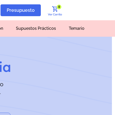
0
Presupuesto
ón
Supuestos Prácticos
Temario
ia
to
.