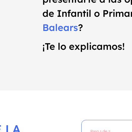
de Infantil o Prima
Balears
?
¡Te lo explicamos!
 LA
Paso
1
de 2