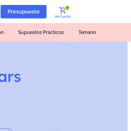
0
Presupuesto
ón
Supuestos Prácticos
Temario
ars