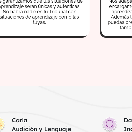
e garantizamos que tus situaciones de
Nos adapta
aprendizaje serán únicas y auténticas.
encargamo
No habrá nadie en tu Tribunal con
aprendiza
situaciones de aprendizaje como las
Además l
tuyas.
puedas pre
tamb
Carla
Da
Audición y Lenguaje
In