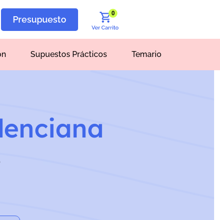
0
Presupuesto
ón
Supuestos Prácticos
Temario
lenciana
o