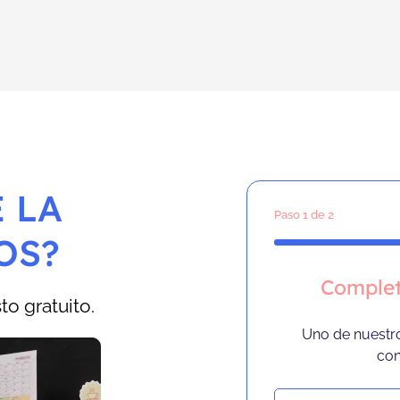
 LA
Paso
1
de 2
OS?
Complet
o gratuito.
Uno de nuestr
con