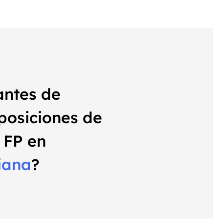
antes de
oposiciones de
 FP en
iana
?