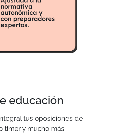
Ajustada a la
normativa
autonómica y
con preparadores
expertos.
de educación
ntegral tus oposiciones de
o timer y mucho más.