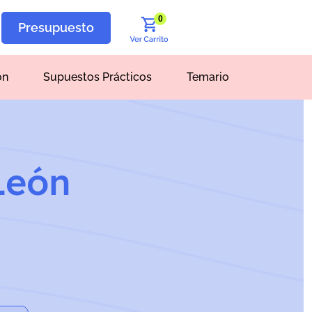
0
Presupuesto
ón
Supuestos Prácticos
Temario
León