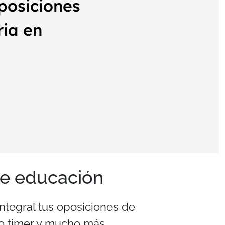
posiciones
ria en
de educación
ntegral tus oposiciones de
o timer y mucho más.