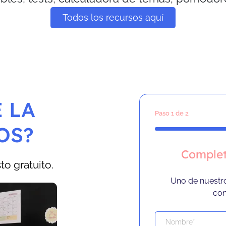
Todos los recursos aquí
 LA
Paso
1
de 2
OS?
Complet
o gratuito.
Uno de nuestr
con