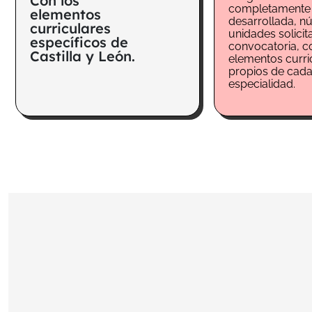
Con los
completamente
elementos
desarrollada, n
curriculares
unidades solici
específicos de
convocatoria, c
Castilla y León.
elementos curri
propios de cad
especialidad.