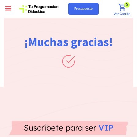
0
Presupuesto
Programación Didáctica
Unidades Didácticas
Situaciones de Aprendizaje
Supuestos Prácticos
Recursos Gratuitos
Quiénes Somos
¡Muchas gracias!
Suscríbete para ser
VIP