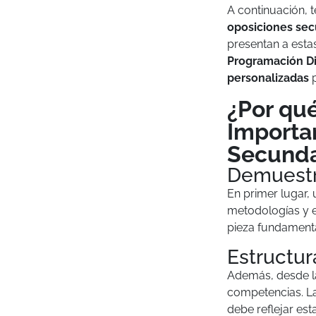
A continuación,
oposiciones sec
presentan a est
Programación Di
personalizadas
p
¿Por qué
Importa
Secunda
Demuestr
En primer lugar, 
metodologías y e
pieza fundamenta
Estructur
Además, desde la
competencias. L
debe reflejar est