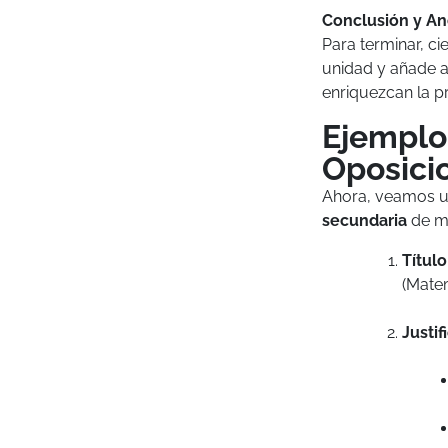
Conclusión y A
Para terminar, c
unidad y añade a
enriquezcan la p
Ejemplo
Oposici
Ahora, veamos 
secundaria
de ma
Título
(Matem
Justif