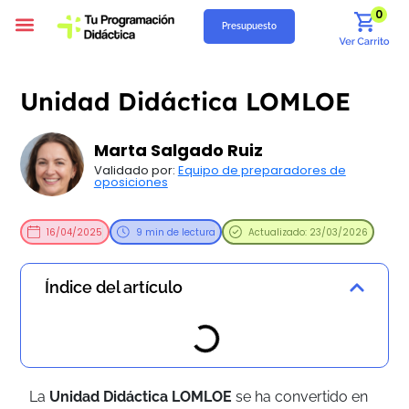
0
Presupuesto
Programación Didáctica
Unidades Didácticas
Situaciones de Aprendizaje
Supuestos Prácticos
Recursos Gratuitos
Quiénes Somos
Unidad Didáctica LOMLOE
Marta Salgado Ruiz
Validado por:
Equipo de preparadores de
oposiciones
16/04/2025
9 min de lectura
Actualizado: 23/03/2026
Índice del artículo
La
Unidad Didáctica LOMLOE
se ha convertido en