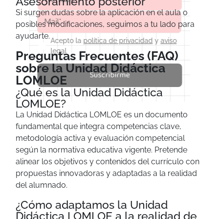
Asesoramiento posterior
Si surgen dudas sobre la aplicación en el aula o
posibles modificaciones, seguimos a tu lado para
ayudarte.
Acepto la
política de privacidad
y
aviso
legal
Preguntas Frecuentes (FAQ)
sobre la Unidad Didáctica
Suscribirme
LOMLOE
¿Qué es la Unidad Didáctica
LOMLOE?
La Unidad Didáctica LOMLOE es un documento
fundamental que integra competencias clave,
metodología activa y evaluación competencial
según la normativa educativa vigente. Pretende
alinear los objetivos y contenidos del currículo con
propuestas innovadoras y adaptadas a la realidad
del alumnado.
¿Cómo adaptamos la Unidad
Didáctica LOMLOE a la realidad de