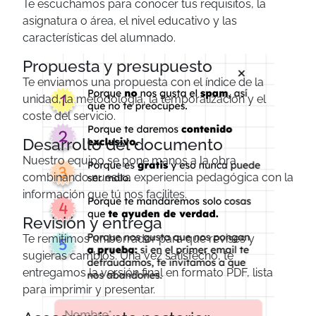
Te escuchamos para conocer tus requisitos, la
asignatura o área, el nivel educativo y las
características del alumnado.
Propuesta y presupuesto
×
Te enviamos una propuesta con el índice de la
unidad, la metodología, la temporalización y el
coste del servicio.
Desarrollo del documento
Nuestro equipo se pone manos a la obra,
combinando nuestra experiencia pedagógica con la
información que tú nos facilites.
Revisión y entrega
Te remitimos un borrador para que revises y
sugieras cambios. Una vez satisfecho, te
entregamos la versión final en formato PDF, lista
para imprimir y presentar.