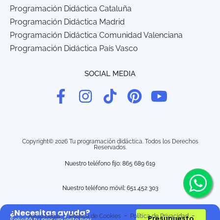
Programación Didáctica Cataluña
Programación Didáctica Madrid
Programación Didáctica Comunidad Valenciana
Programación Didáctica País Vasco
SOCIAL MEDIA
Copyright© 2026 Tu programación didáctica. Todos los Derechos
Reservados.
Nuestro teléfono fijo: 865 689 619
Nuestro teléfono móvil:
651 452 303
¿Necesitas ayuda?
Aviso Legal
Política de Cookies
Política de Privacidad
Presupuesto
Solicitá tu presupuesto hoy