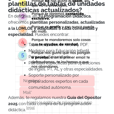
plantillas de tablas de unidades
didácticas actualizados?
En definitiva, en
Tu Programación Didáctica
,
ofrecemos
plantillas personalizadas, actualizadas
a la LOMLOE y adaptadas a cada comunidad y
especialidad
. Puedes encontrar:
Tablas editables en Word y PDF.
Modelos para Educación Infantil,
Primaria y Secundaria.
Plantillas específicas para oposiciones
de inglés, PT, AL y otras especialidades.
Soporte personalizado por
preparadores expertos en cada
comunidad autónoma.
Además, te regalamos nuestra
Guía del Opositor
Acepto la
política de privacidad
y
aviso
2025
con cada compra de tu programación
legal
didáctica.