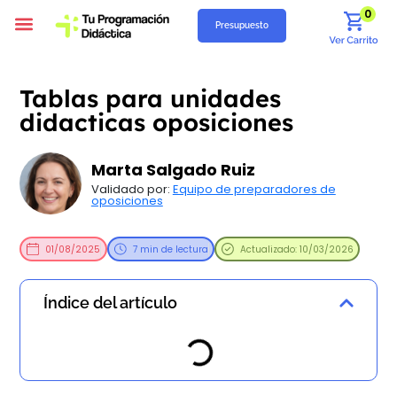
0
Presupuesto
Programación Didáctica
Unidades Didácticas
Situaciones de Aprendizaje
Supuestos Prácticos
Recursos Gratuitos
Quiénes Somos
Tablas para unidades
didacticas oposiciones
Marta Salgado Ruiz
Validado por:
Equipo de preparadores de
oposiciones
01/08/2025
7 min de lectura
Actualizado: 10/03/2026
Índice del artículo