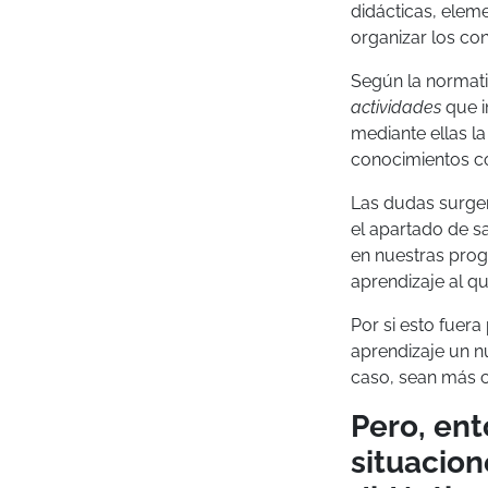
didácticas, ele
organizar los co
Según la normati
actividades
que i
mediante ellas l
conocimientos co
Las dudas surge
el apartado de 
en nuestras prog
aprendizaje al q
Por si esto fuer
aprendizaje un n
caso, sean más c
Pero, en
situacion