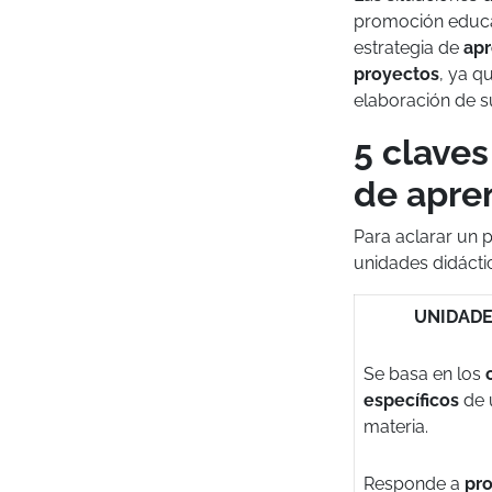
promoción educa
estrategia de
apr
proyectos
, ya q
elaboración de s
5 claves
de apren
Para aclarar un 
unidades didáctic
UNIDADE
Se basa en los
específicos
de u
materia.
Responde a
pr