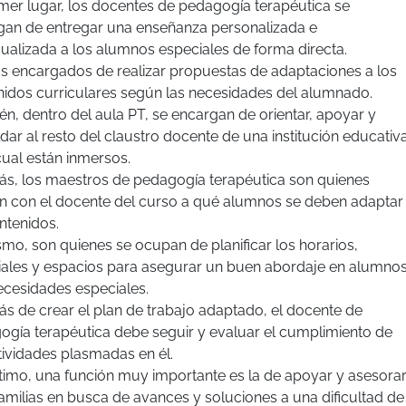
mer lugar, los docentes de pedagogía terapéutica se
gan de entregar una enseñanza personalizada e
dualizada a los alumnos especiales de forma directa.
os encargados de realizar propuestas de adaptaciones a los
nidos curriculares según las necesidades del alumnado.
n, dentro del aula PT, se encargan de orientar, apoyar y
dar al resto del
claustro
docente de una institución educativ
cual están inmersos.
s, los maestros de pedagogía terapéutica son quienes
en con el docente del curso a qué alumnos se deben adaptar
ntenidos.
mo, son quienes se ocupan de planificar los horarios,
iales y espacios para asegurar un buen abordaje en alumno
ecesidades especiales.
s de crear el plan de trabajo adaptado, el docente de
ogía terapéutica debe seguir y evaluar el cumplimiento de
tividades plasmadas en él.
timo, una función muy importante es la de apoyar y asesora
familias en busca de avances y soluciones a una dificultad de