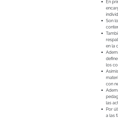
En pri
encar
indivi
Son l
conte
Tambié
respal
en la 
Ademá
defin
los co
Asimis
mater
con n
Ademá
pedag
las ac
Por úl
a las 