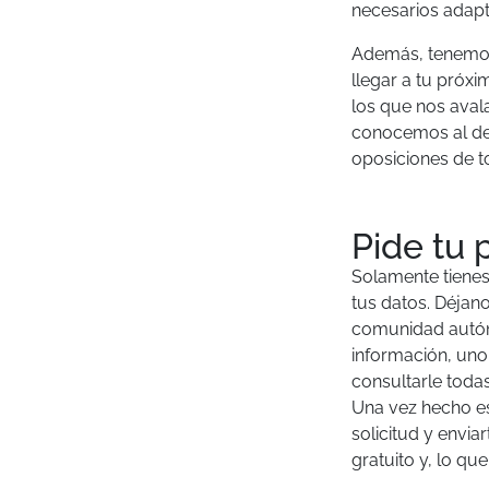
necesarios adap
Además, tenemos 
llegar a tu próx
los que nos aval
conocemos al det
oposiciones de 
Pide tu 
Solamente tienes
tus datos. Déjan
comunidad autóno
información, uno
consultarle toda
Una vez hecho es
solicitud y envi
gratuito y, lo q