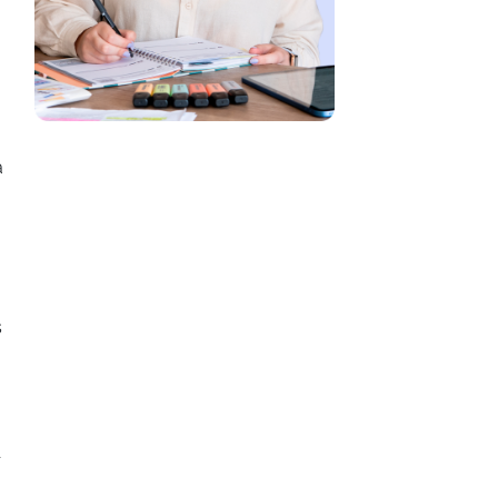
a
s
r