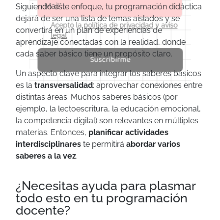
Siguiendo este enfoque, tu programación didáctica
dejará de ser una lista de temas aislados y se
Acepto la
política de privacidad
y
aviso
convertirá en un plan de experiencias de
legal
aprendizaje conectadas con la realidad, donde
cada saber básico tiene un propósito claro.
Suscribirme
Un aspecto clave para integrar los saberes básicos
es la
transversalidad
: aprovechar conexiones entre
distintas áreas. Muchos saberes básicos (por
ejemplo, la lectoescritura, la educación emocional,
la competencia digital) son relevantes en múltiples
materias. Entonces,
planificar actividades
interdisciplinares
te permitirá
abordar varios
saberes a la vez
.
¿Necesitas ayuda para plasmar
todo esto en tu programación
docente?