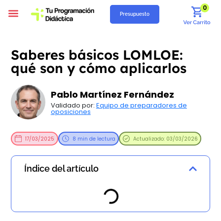
0
Presupuesto
Programación Didáctica
Unidades Didácticas
Situaciones de Aprendizaje
Supuestos Prácticos
Recursos Gratuitos
Quiénes Somos
Saberes básicos LOMLOE:
qué son y cómo aplicarlos
Pablo Martínez Fernández
Validado por:
Equipo de preparadores de
oposiciones
17/03/2025
8 min de lectura
Actualizado: 03/03/2026
Índice del artículo