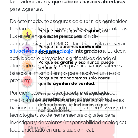
las evidenciarán y
qué saberes básicos abordarás
para lograrlas.
×
De este modo, te aseguras de cubrir los contenidos
fundamentales que marca la ley y, a la vez, enfocas
tus enseñanzas hacia la adquisición de
competencias. La LOMLOE también invita a diseñar
situaciones de aprendizaje
integradoras.
Es
decir,
actividades o proyectos significativos donde el
alumnado deba poner en práctica varios saberes
básicos al mismo tiempo para resolver un reto o
pregunta.
Por ejemplo, un proyecto sobre el cuidado del
medio ambiente en Primaria podría incluir saberes
básicos de ciencias (ciclo del agua, seres vivos), de
tecnología (uso de herramientas digitales para
investigar) y de valores (responsabilidad ecológica),
todo articulado en una situación real.