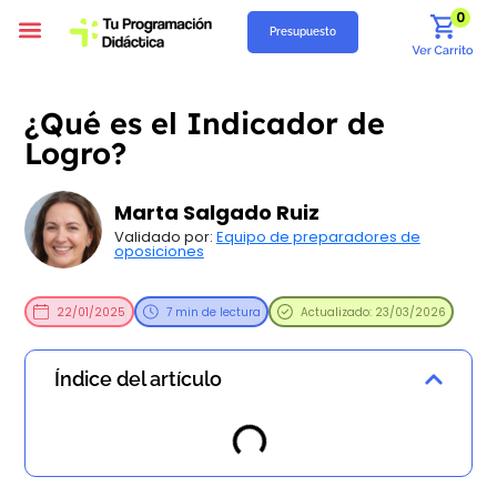
0
Presupuesto
Programación Didáctica
Unidades Didácticas
Situaciones de Aprendizaje
Supuestos Prácticos
Recursos Gratuitos
Quiénes Somos
¿Qué es el Indicador de
Logro?
Marta Salgado Ruiz
Validado por:
Equipo de preparadores de
oposiciones
22/01/2025
7 min de lectura
Actualizado: 23/03/2026
Índice del artículo