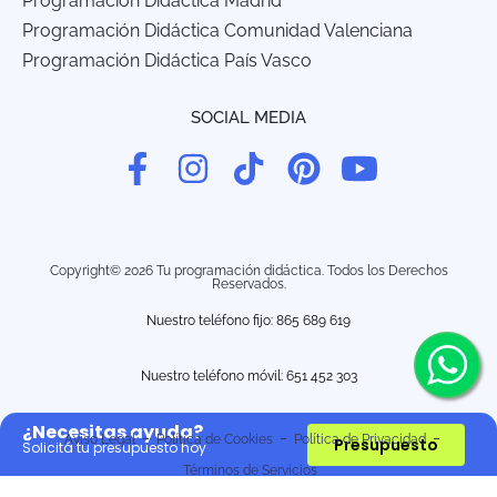
Programación Didáctica Madrid
Programación Didáctica Comunidad Valenciana
Programación Didáctica País Vasco
SOCIAL MEDIA
Copyright© 2026 Tu programación didáctica. Todos los Derechos
Reservados.
Nuestro teléfono fijo: 865 689 619
Nuestro teléfono móvil:
651 452 303
¿Necesitas ayuda?
Aviso Legal
Política de Cookies
Política de Privacidad
Presupuesto
Solicitá tu presupuesto hoy
Términos de Servicios