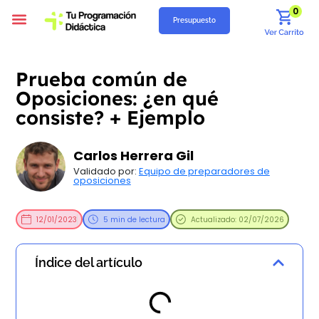
0
Presupuesto
Programación Didáctica
Unidades Didácticas
Situaciones de Aprendizaje
Supuestos Prácticos
Recursos Gratuitos
Quiénes Somos
Prueba común de
Oposiciones: ¿en qué
consiste? + Ejemplo
Carlos Herrera Gil
Validado por:
Equipo de preparadores de
oposiciones
12/01/2023
5 min de lectura
Actualizado: 02/07/2026
Índice del artículo