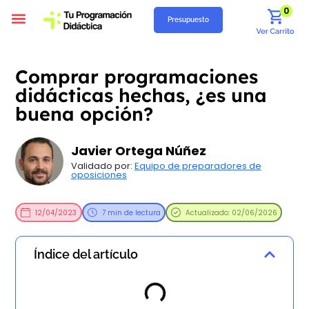
0
Presupuesto
Programación Didáctica
Unidades Didácticas
Situaciones de Aprendizaje
Supuestos Prácticos
Recursos Gratuitos
Quiénes Somos
Comprar programaciones
didácticas hechas, ¿es una
buena opción?
Javier Ortega Núñez
Validado por:
Equipo de preparadores de
oposiciones
12/04/2023
7 min de lectura
Actualizado: 02/06/2026
Índice del artículo