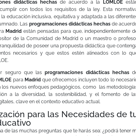
ones didácticas hechas
de acuerdo a la
LOMLOE
está
cumplir con todos los requisitos de la ley. Esta normativ
a educación inclusiva, equitativa y adaptada a las diferente
alumnado. Las
programaciones didácticas hechas
de acuerd
ra
Madrid
están pensadas para que, independientemente d
sitor de la Comunidad de Madrid o un maestro o profeso
tranquilidad de poseer una propuesta didáctica que conteng
entos necesarios y que estos estén alineados con lo qu
LOE.
or seguro que las
programaciones didácticas hechas
d
MLOE
para
Madrid
que ofrecemos incluyen todo lo necesari
n los nuevos enfoques pedagógicos, como las metodología
ción a la diversidad, la sostenibilidad, y el fomento de la
tales, clave en el contexto educativo actual.
zación para las Necesidades de t
ducativo
 de las muchas preguntas que te harás sea: ¿podrá tener m