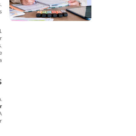
,
s
d
,
r
.
e
a
s
.
r
A
r