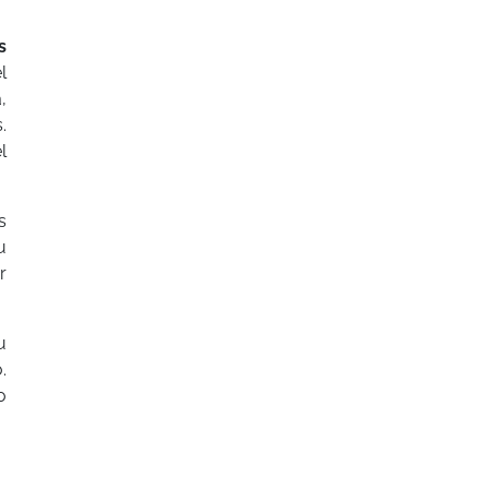
s
l
,
.
l
s
u
r
u
.
o