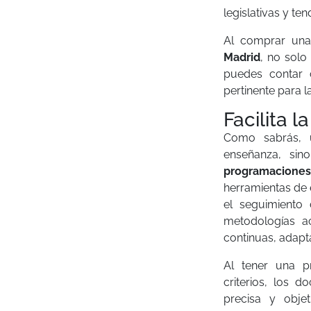
legislativas y t
Al comprar un
Madrid
, no solo
puedes contar 
pertinente para 
Facilita 
Como sabrás, u
enseñanza, sin
programacion
herramientas de e
el seguimiento
metodologías ac
continuas, adapt
Al tener una p
criterios, los 
precisa y obje