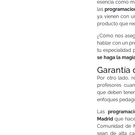
esencia como ma
las
programacion
ya vienen con un
producto que rec
¿Cómo nos asegu
hablar con un p
tu especialidad 
se haga la magi
Garantía 
Por otro lado, 
profesores cuan
que deben tener 
enfoques pedag
Las
programac
Madrid
que hacem
Comunidad de Ma
sean de alta ca