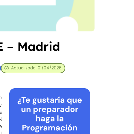
 – Madrid
Actualizado: 01/04/2026
o
y
a
l
e
l