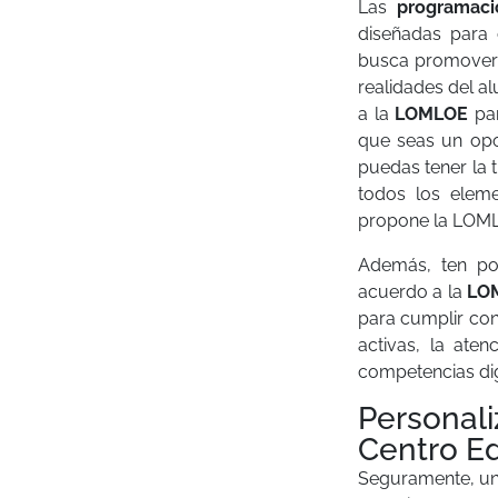
Las
programaci
diseñadas para 
busca promover l
realidades del 
a la
LOMLOE
pa
que seas un opo
puedas tener la 
todos los elem
propone la LOM
Además, ten p
acuerdo a la
LO
para cumplir co
activas, la aten
competencias digi
Personali
Centro E
Seguramente, una