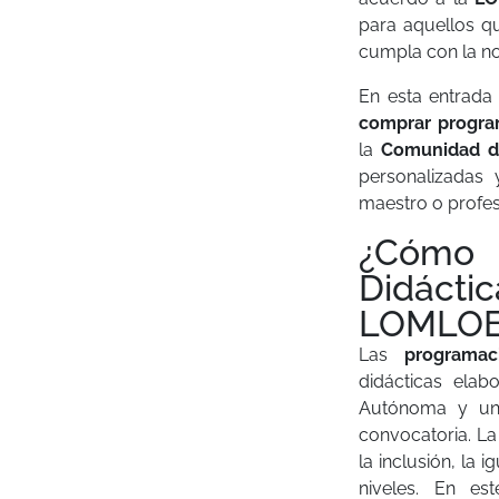
para aquellos q
cumpla con la n
En esta entrada
comprar progra
la
Comunidad de
personalizadas 
maestro o profes
¿Cómo 
Didácti
LOMLOE
Las
programa
didácticas ela
Autónoma y una
convocatoria. L
la inclusión, la
niveles. En es