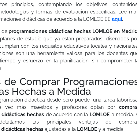
tos principios, contemplando los objetivos, contenidos
etodologías y formas de evaluación específicas. Lee má
maciones didácticas de acuerdo a la LOMLOE 👉🏼
aquí
.
a de
programaciones didácticas hechas LOMLOE en Madri
 planes de estudio que ya están preparados, diseñados po
umplen con los requisitos educativos locales y nacionales
iones son una herramienta valiosa para los docentes qu
tiempo y esfuerzo en la planificación, sin comprometer l
a.
s de Comprar Programacione
cas Hechas a Medida
gramación didáctica desde cero puede una tarea laboriosa
a vez más maestros y profesores optan por
compra
 didácticas hechas
de acuerdo con la
LOMLOE
a medida. 
 detallamos las principales ventajas de compra
 didácticas hechas
ajustadas a la
LOMLOE
y a medida: