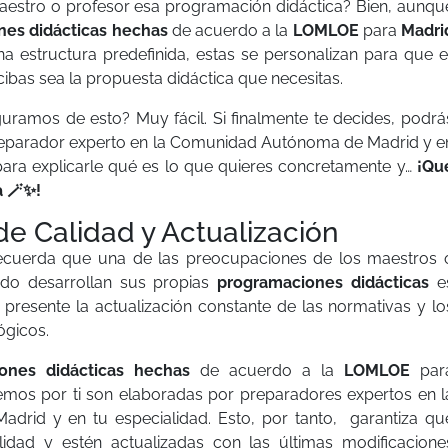
estro o profesor esa programación didáctica? Bien, aunqu
es didácticas hechas
de acuerdo a la
LOMLOE
para
Madri
a estructura predefinida, estas se personalizan para que e
ibas sea la propuesta didáctica que necesitas.
ramos de esto? Muy fácil. Si finalmente te decides, podrá
reparador experto en la Comunidad Autónoma de Madrid y e
para explicarle qué es lo que quieres concretamente y…
¡Qu
a
🪄
✨!
de Calidad y Actualización
recuerda que una de las preocupaciones de los maestros 
do desarrollan sus propias
programaciones didácticas
e
presente la actualización constante de las normativas y lo
ógicos.
iones didácticas hechas
de acuerdo a la
LOMLOE
par
os por ti son elaboradas por preparadores expertos en l
drid y en tu especialidad. Esto, por tanto, garantiza qu
lidad y estén actualizadas con las últimas modificacione