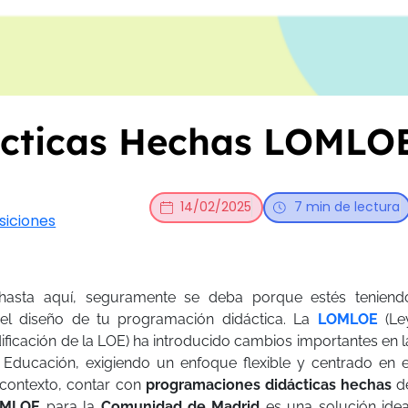
cticas Hechas LOMLOE
14/02/2025
7 min de lectura
siciones
 hasta aquí, seguramente se deba porque estés teniend
el diseño de tu programación didáctica. La
LOMLOE
(Le
ficación de la LOE) ha introducido cambios importantes en l
 Educación, exigiendo un enfoque flexible y centrado en e
 contexto, contar con
programaciones didácticas hechas
d
MLOE
para la
Comunidad de Madrid
es una solución idea