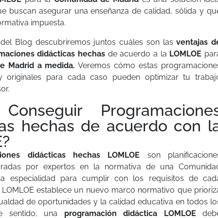
ue buscan asegurar una enseñanza de calidad, sólida y qu
ormativa impuesta.
 del Blog descubriremos juntos cuáles son las
ventajas d
maciones didácticas hechas
de acuerdo a la
LOMLOE
par
 Madrid a medida.
Veremos cómo estas programacione
y originales para cada caso pueden optimizar tu trabaj
or.
Conseguir Programacione
cas hechas de acuerdo con l
?
ciones didácticas hechas LOMLOE
son planificacione
boradas por expertos en la normativa de una Comunida
 especialidad para cumplir con los requisitos de cad
a LOMLOE establece un nuevo marco normativo que prioriz
 igualdad de oportunidades y la calidad educativa en todos lo
te sentido, una
programación didáctica LOMLOE
deb