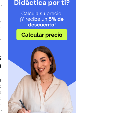
e
e
a
s
o
s
a
s
d
a
a
s
e