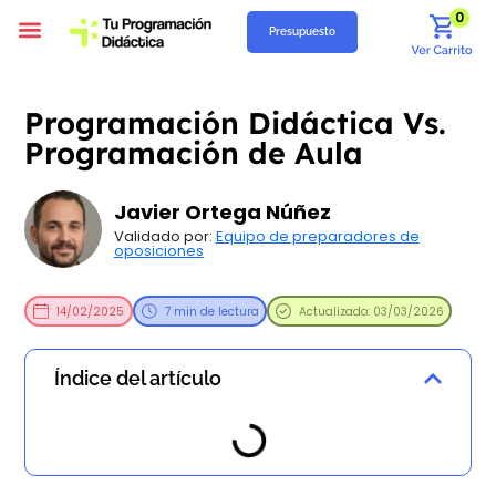
0
Presupuesto
Programación Didáctica
Unidades Didácticas
Situaciones de Aprendizaje
Supuestos Prácticos
Recursos Gratuitos
Quiénes Somos
Programación Didáctica Vs.
Programación de Aula
Javier Ortega Núñez
Validado por:
Equipo de preparadores de
oposiciones
14/02/2025
7 min de lectura
Actualizado: 03/03/2026
Índice del artículo