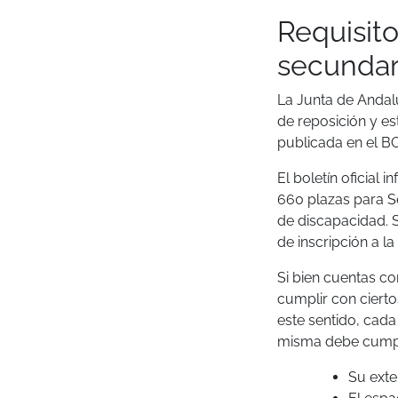
Requisito
secundar
La Junta de Andalu
de reposición y es
publicada en el B
El boletín oficial
660 plazas para Se
de discapacidad. S
de inscripción a l
Si bien cuentas co
cumplir con cierto
este sentido, cada
misma debe cumpli
Su exte