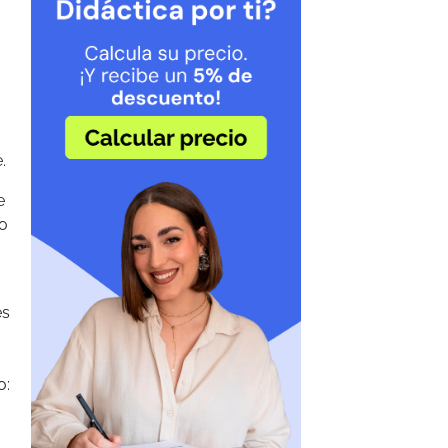
.
e
no
es
o: