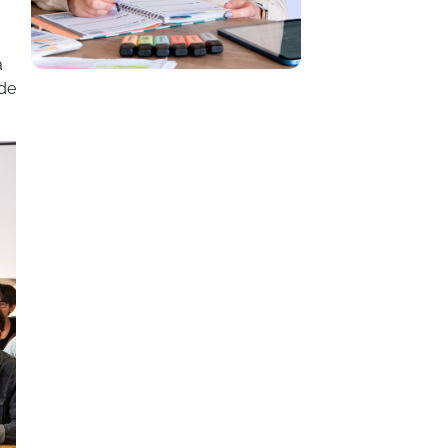
a
 de