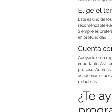
Elige el t
Este es uno de lo
recomendable eleg
Siempre es preferi
en profundidad.
Cuenta con
Apoyarte en la ex
importante. Así, t
proceso. Además, 
academias especia
didácticas.
¿Te a
progr