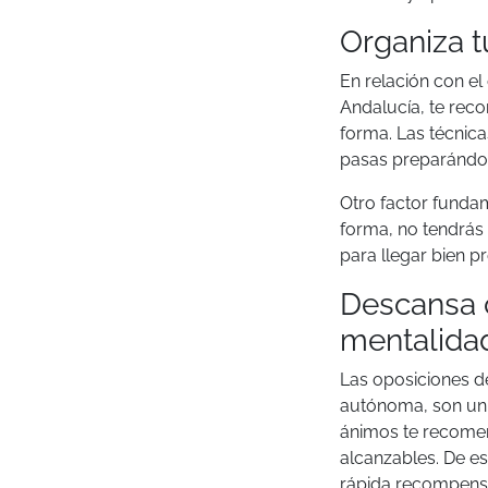
Organiza t
En relación con el
Andalucía, te rec
forma. Las técnic
pasas preparándot
Otro factor fundam
forma, no tendrás
para llegar bien p
Descansa 
mentalidad
Las oposiciones d
autónoma, son un 
ánimos te recomen
alcanzables. De e
rápida recompensa,