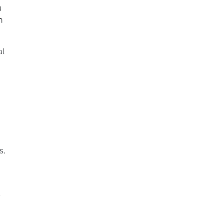
u
n
al
s,
s