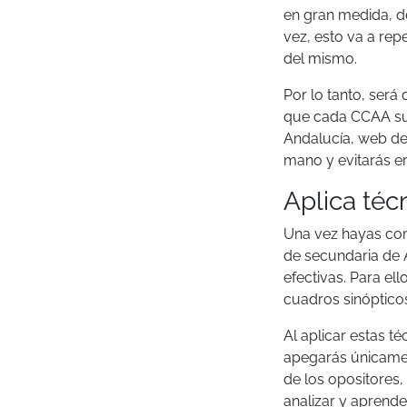
en gran medida, de
vez, esto va a rep
del mismo.
Por lo tanto, será
que cada CCAA sube
Andalucía, web de 
mano y evitarás er
Aplica téc
Una vez hayas com
de secundaria de 
efectivas. Para el
cuadros sinópticos
Al aplicar estas t
apegarás únicamen
de los opositores
analizar y aprende