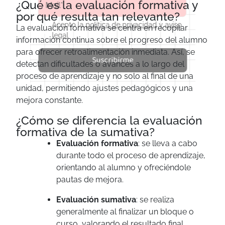
¿Qué es la evaluación formativa y
por qué resulta tan relevante?
Acepto la
política de privacidad
y
aviso
La evaluación formativa se centra en recopilar
legal
información continua sobre el progreso del alumno
para ofrecer retroalimentación inmediata. Así, se
Suscribirme
detectan dificultades o avances a lo largo del
proceso de aprendizaje y no solo al final de una
unidad, permitiendo ajustes pedagógicos y una
mejora constante.
¿Cómo se diferencia la evaluación
formativa de la sumativa?
Evaluación formativa
: se lleva a cabo
durante todo el proceso de aprendizaje,
orientando al alumno y ofreciéndole
pautas de mejora.
Evaluación sumativa
: se realiza
generalmente al finalizar un bloque o
curso, valorando el resultado final