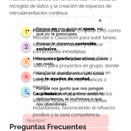
recogida de datos y la creación de espacios de
retroalimentación continua:
×
Plataformas online
: Emplear LMS como
Moodle o Classroom para subir tareas,
hacer test automáticos y ofrecer
correcciones inmediatas.
Herramientas colaborativas
: Drive o
Teams para proyectos en grupo, donde
el profesor puede ver el proceso en
tiempo real y comentar avances o
errores.
Gamificación
: Apps de cuestionarios
(Kahoot, Quizizz) con correcciones
instantáneas, favoreciendo el refuerzo
positivo y la sana competencia.
Preguntas Frecuentes