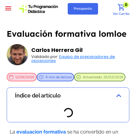
0
Presupuesto
Programación Didáctica
Unidades Didácticas
Situaciones de Aprendizaje
Supuestos Prácticos
Recursos Gratuitos
Quiénes Somos
Evaluación formativa lomloe
Carlos Herrera Gil
Validado por:
Equipo de preparadores de
oposiciones
12/05/2025
8 min de lectura
Actualizado: 25/02/2026
Índice del artículo
La
evaluacion formativa
se ha convertido en un