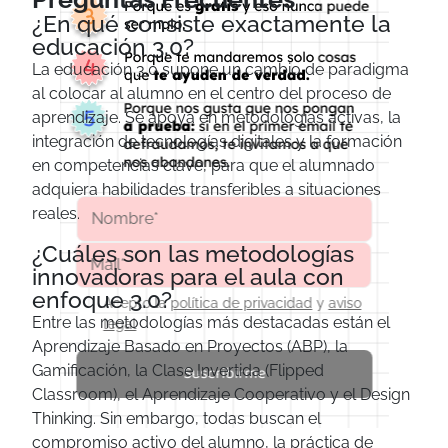
¿En qué consiste exactamente la
educación 3.0?
La educación 3.0 supone un cambio de paradigma
al colocar al alumno en el centro del proceso de
aprendizaje. Se apoya en metodologías activas, la
integración de tecnologías digitales y la formación
en competencias clave, para que el alumnado
adquiera habilidades transferibles a situaciones
reales.
¿Cuáles son las metodologías
innovadoras para el aula con
enfoque 3.0?
Acepto la
política de privacidad
y
aviso
Entre las metodologías más destacadas están el
legal
Aprendizaje Basado en Proyectos (ABP), la
Gamificación, la Clase Invertida (Flipped
Suscribirme
Classroom), el Aprendizaje Cooperativo y el Design
Thinking. Sin embargo, todas buscan el
compromiso activo del alumno, la práctica de