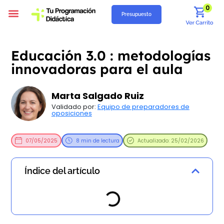
0
Presupuesto
Programación Didáctica
Unidades Didácticas
Situaciones de Aprendizaje
Supuestos Prácticos
Recursos Gratuitos
Quiénes Somos
Educación 3.0 : metodologías
innovadoras para el aula
Marta Salgado Ruiz
Validado por:
Equipo de preparadores de
oposiciones
07/05/2025
8 min de lectura
Actualizado: 25/02/2026
Índice del artículo