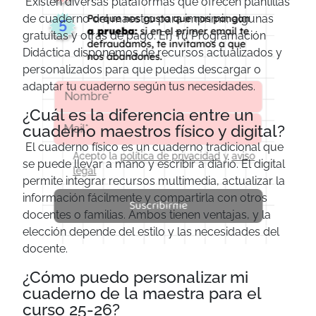
Existen diversas plataformas que ofrecen plantillas
de cuaderno del maestro para imprimir, algunas
gratuitas y otras de pago. En Tu Programación
Didáctica disponemos de recursos actualizados y
personalizados para que puedas descargar o
adaptar tu cuaderno según tus necesidades.
¿Cuál es la diferencia entre un
cuaderno maestros físico y digital?
El cuaderno físico es un cuaderno tradicional que
Acepto la
política de privacidad
y
aviso
se puede llevar a mano y escribir a diario. El digital
legal
permite integrar recursos multimedia, actualizar la
información fácilmente y compartirla con otros
Suscribirme
docentes o familias. Ambos tienen ventajas, y la
elección depende del estilo y las necesidades del
docente.
¿Cómo puedo personalizar mi
cuaderno de la maestra para el
curso 25-26?