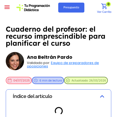
0
Presupuesto
Programación Didáctica
Unidades Didácticas
Situaciones de Aprendizaje
Supuestos Prácticos
Recursos Gratuitos
Quiénes Somos
Cuaderno del profesor: el
recurso imprescindible para
planificar el curso
Ana Beltrán Pardo
Validado por:
Equipo de preparadores de
oposiciones
04/07/2025
6 min de lectura
Actualizado: 26/03/2026
Índice del artículo