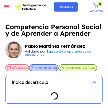
0
Presupuesto
Programación Didáctica
Unidades Didácticas
Situaciones de Aprendizaje
Supuestos Prácticos
Recursos Gratuitos
Quiénes Somos
Competencia Personal Social
y de Aprender a Aprender
Pablo Martínez Fernández
Validado por:
Equipo de preparadores de
oposiciones
12/03/2025
6 min de lectura
Actualizado: 11/03/2026
Índice del artículo