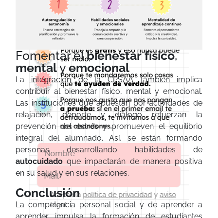
Fomentar el
bienestar
físico
,
mental
y
emocional
La integración de la CPSAA también implica
contribuir al bienestar físico, mental y emocional.
Las instituciones que apuestan por actividades de
relajación, deporte y diálogo refuerzan la
prevención del estrés y promueven el equilibrio
integral del alumnado. Así, se están formando
personas desarrollando habilidades de
autocuidado
que impactarán de manera positiva
en su salud y en sus relaciones.
Conclusión
Acepto la
política de privacidad
y
aviso
La competencia personal social y de aprender a
legal
aprender impulsa la formación de estudiantes