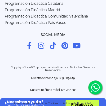
Programación Didáctica Cataluña
Programación Didáctica Madrid
Programación Didáctica Comunidad Valenciana
Programación Didáctica País Vasco
SOCIAL MEDIA
Copyright© 2026 Tu programación didáctica. Todos los Derechos
Reservados.
Nuestro teléfono fijo: 865 689 619
Nuestro teléfono móvil:
651 452 303
¿Necesitas ayuda?
Aviso Legal
Política de Cookies
Política de Privacidad
Presupuesto
Solicitá tu presupuesto hoy