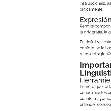
instrucciones), a
críticamente.
Expresión
Permite componer
la ortografía, la
En definitiva, es
conforman la ba
retos del siglo XX
Importa
Linguis
Herramien
Primero que todo,
conocimientos en
cuanto mayor sea
entender concep