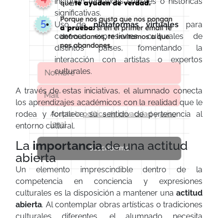
incluyan temáticas sociales o históricas
significativas.
Uso de
plataformas
virtuales
para
conocer expresiones culturales de
distintos países, fomentando la
interacción con artistas o expertos
culturales.
A través de estas iniciativas, el alumnado conecta
los aprendizajes académicos con la realidad que le
rodea y fortalece su sentido de pertenencia al
Acepto la
política de privacidad
y
aviso
legal
entorno cultural.
La
importancia
de una actitud
Suscribirme
abierta
Un elemento imprescindible dentro de la
competencia en conciencia y expresiones
culturales es la disposición a mantener una
actitud
abierta
. Al contemplar obras artísticas o tradiciones
culturales diferentes, el alumnado necesita