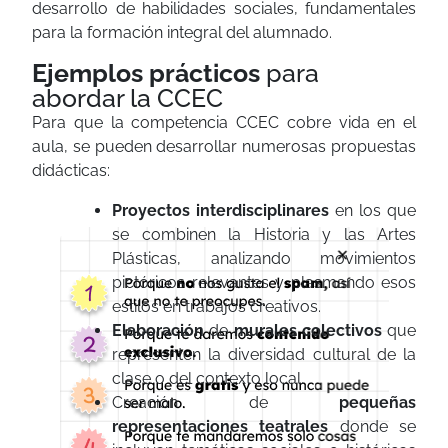
desarrollo de habilidades sociales, fundamentales
para la formación integral del alumnado.
Ejemplos prácticos
para
abordar la CCEC
Para que la competencia CCEC cobre vida en el
aula, se pueden desarrollar numerosas propuestas
didácticas:
Proyectos
interdisciplinares
en los que
se combinen la Historia y las Artes
×
Plásticas, analizando movimientos
pictóricos relevantes y plasmando esos
estilos en trabajos creativos.
Elaboración
de
murales
colectivos
que
representen la diversidad cultural de la
clase o del contexto local.
Creación de
pequeñas
representaciones
teatrales
donde se