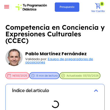
0
Presupuesto
Programación Didáctica
Unidades Didácticas
Situaciones de Aprendizaje
Supuestos Prácticos
Recursos Gratuitos
Quiénes Somos
Competencia en Conciencia y
Expresiones Culturales
(CCEC)
Pablo Martínez Fernández
Validado por:
Equipo de preparadores de
oposiciones
14/03/2025
8 min de lectura
Actualizado: 03/03/2026
Índice del artículo