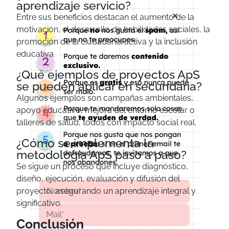
aprendizaje servicio?
×
Entre sus beneficios destacan el aumento de la
motivación, el desarrollo de habilidades sociales, la
promoción de la ciudadanía activa y la inclusión
educativa.
¿Qué ejemplos de proyectos ApS
se pueden aplicar en secundaria?
Algunos ejemplos son campañas ambientales,
apoyo educativo, mejora del entorno escolar o
talleres de salud, todos con impacto social real.
¿Cómo se implementa la
metodología ApS paso a paso?
Se sigue un proceso que incluye diagnóstico,
diseño, ejecución, evaluación y difusión del
proyecto, asegurando un aprendizaje integral y
significativo.
Conclusión