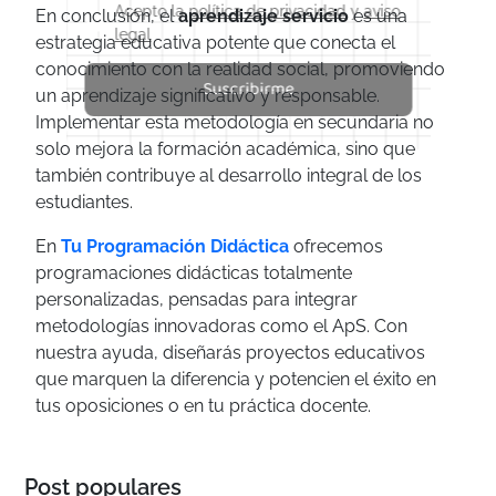
Acepto la
política de privacidad
y
aviso
En conclusión, el
aprendizaje servicio
es una
legal
estrategia educativa potente que conecta el
conocimiento con la realidad social, promoviendo
Suscribirme
un aprendizaje significativo y responsable.
Implementar esta metodología en secundaria no
solo mejora la formación académica, sino que
también contribuye al desarrollo integral de los
estudiantes.
En
Tu Programación Didáctica
ofrecemos
programaciones didácticas totalmente
personalizadas, pensadas para integrar
metodologías innovadoras como el ApS. Con
nuestra ayuda, diseñarás proyectos educativos
que marquen la diferencia y potencien el éxito en
tus oposiciones o en tu práctica docente.
Post populares