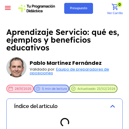
0
Presupuesto
Programación Didáctica
Unidades Didácticas
Situaciones de Aprendizaje
Supuestos Prácticos
Recursos Gratuitos
Quiénes Somos
Aprendizaje Servicio: qué es,
ejemplos y beneficios
educativos
Pablo Martínez Fernández
Validado por:
Equipo de preparadores de
oposiciones
28/11/2025
5 min de lectura
Actualizado: 23/02/2026
Índice del artículo